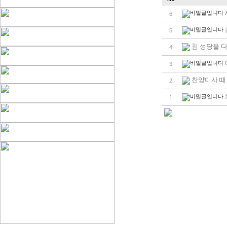
6
5
첨 성당을 
4
3
찬양미사 때
2
1