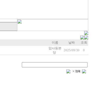
이름
날짜
조회
암사동본
2025/09/30
0
당